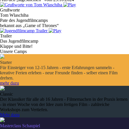
Grußworte
Tom Wlaschiha
Pate des Jugendfilmcamps
bekannt aus „Game of Thrones“
Trailer
Das Jugendfilmcamp
Klappe und Bitte!
Unsere Camps
Starter
Für Einsteiger von 12-15 Jahren - erste Erfahrungen sammeln -
kreative Ferien erleben - neue Freunde finden - selber einen Film
drehen.
mehr dazu
Classic
Der Klassiker für alle ab 16 Jahren - Filmemachen in der Praxis lernen
- in einer Woche von der Idee zum fertigen Film - zahlreiche
Workshops zum Vertiefen.
Mehr dazu
Masterclass Schaupiel